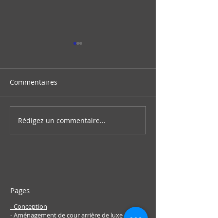
Commentaires
Rédigez un commentaire...
Services d'aménagement
Transformez vo
paysager personnalisés :
espace de vie e
Transformez votre
avec Groupe Za
espace extérieur à Laval
des créations p
Montréal
Pages
- Conception
- Aménagement de cour arrière de luxe à